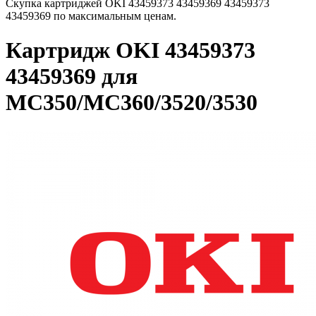
Скупка картриджей OKI 43459373 43459369 43459373
43459369 по максимальным ценам.
Картридж OKI 43459373
43459369 для
MC350/MC360/3520/3530