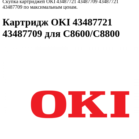
Скупка картриджей OKI 43487721 43487709 43487721
43487709 по максимальным ценам.
Картридж OKI 43487721
43487709 для C8600/C8800