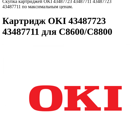
Скупка картриджей OKI 43487723 43487711 43487723
43487711 по максимальным ценам.
Картридж OKI 43487723
43487711 для C8600/C8800