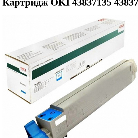
Картридж OKI 43837135 43837