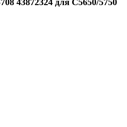
708 43872324 для C5650/5750