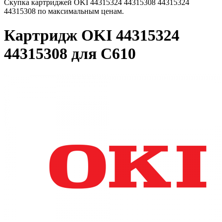
Скупка картриджей OKI 44315324 44315308 44315324
44315308 по максимальным ценам.
Картридж OKI 44315324
44315308 для C610