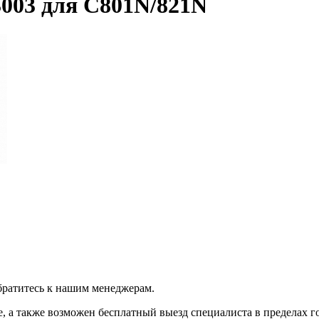
003 для C801N/821N
братитесь к нашим менеджерам.
 а также возможен бесплатный выезд специалиста в пределах г