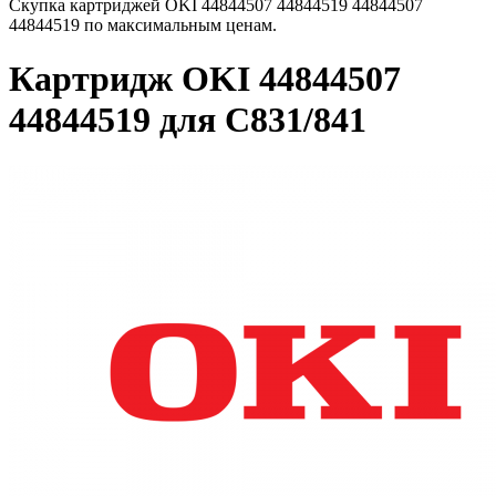
Скупка картриджей OKI 44844507 44844519 44844507
44844519 по максимальным ценам.
Картридж OKI 44844507
44844519 для C831/841