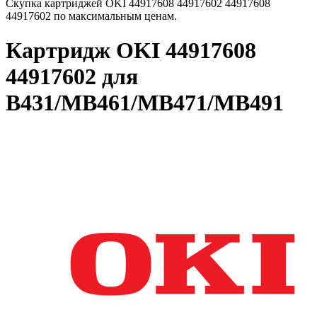
Скупка картриджей OKI 44917608 44917602 44917608
44917602 по максимальным ценам.
Картридж OKI 44917608
44917602 для
B431/MB461/MB471/MB491