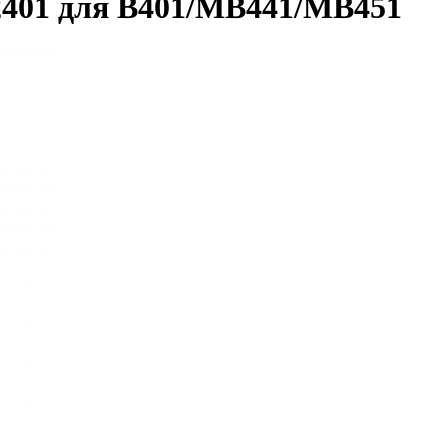
2401 для B401/MB441/MB451