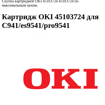
Скупка картриджей OKI 45103724 45103724 по
максимальным ценам.
Картридж OKI 45103724 для
C941/es9541/pro9541