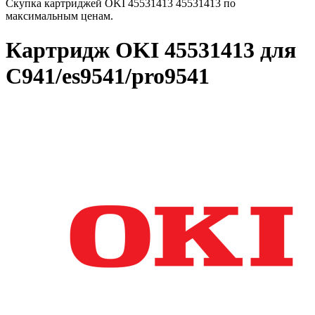
Скупка картриджей OKI 45531413 45531413 по
максимальным ценам.
Картридж OKI 45531413 для
C941/es9541/pro9541