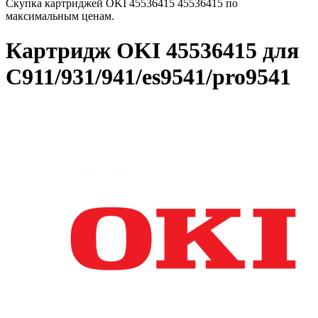
Скупка картриджей OKI 45536415 45536415 по
максимальным ценам.
Картридж OKI 45536415 для
C911/931/941/es9541/pro9541