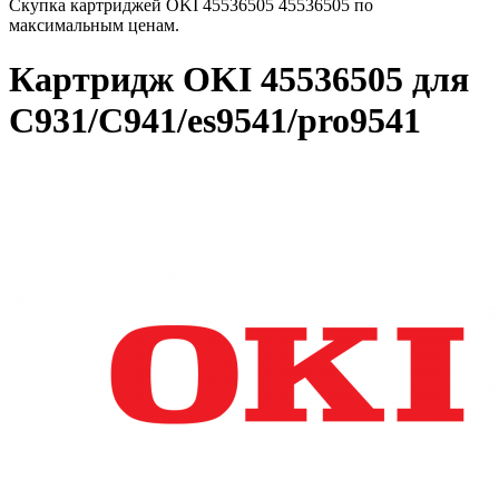
Скупка картриджей OKI 45536505 45536505 по
максимальным ценам.
Картридж OKI 45536505 для
C931/C941/es9541/pro9541