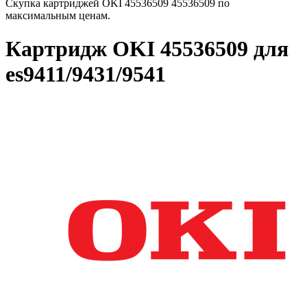
Скупка картриджей OKI 45536509 45536509 по
максимальным ценам.
Картридж OKI 45536509 для
es9411/9431/9541