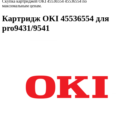
Скупка картриджей OKI 45536554 45536554 по
максимальным ценам.
Картридж OKI 45536554 для
pro9431/9541