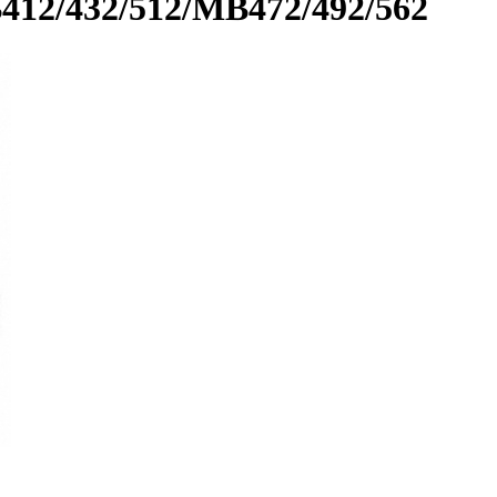
412/432/512/MB472/492/562