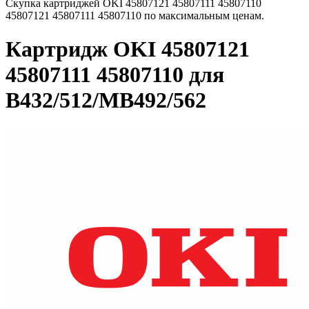
Скупка картриджей OKI 45807121 45807111 45807110
45807121 45807111 45807110 по максимальным ценам.
Картридж OKI 45807121
45807111 45807110 для
B432/512/MB492/562