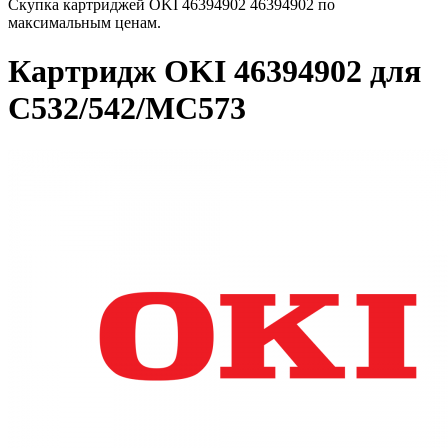
Скупка картриджей OKI 46394902 46394902 по
максимальным ценам.
Картридж OKI 46394902 для
C532/542/MC573