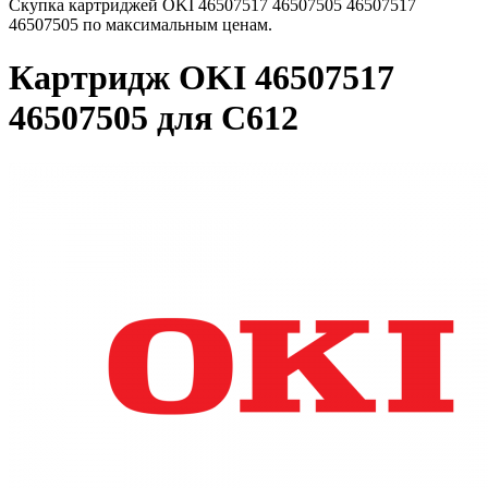
Скупка картриджей OKI 46507517 46507505 46507517
46507505 по максимальным ценам.
Картридж OKI 46507517
46507505 для C612