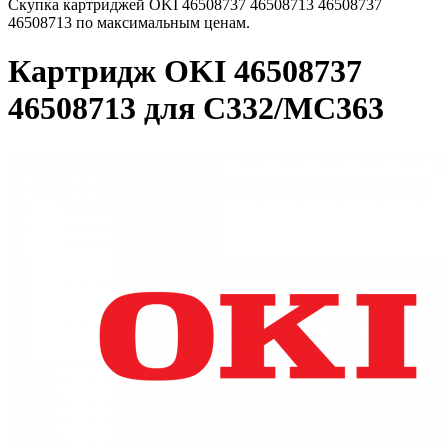
Скупка картриджей OKI 46508737 46508713 46508737
46508713 по максимальным ценам.
Картридж OKI 46508737
46508713 для C332/MC363