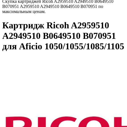
Скупка картриджей Ricoh A2959510 A2949510 B0649510
B070951 A2959510 A2949510 B0649510 B070951 по
максимальным ценам.
Картридж Ricoh A2959510
A2949510 B0649510 B070951
для Aficio 1050/1055/1085/1105