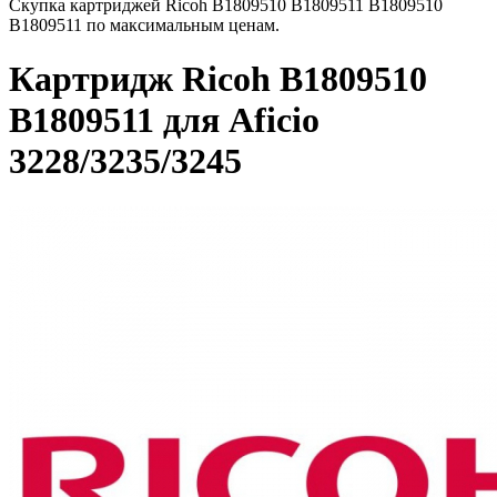
Скупка картриджей Ricoh B1809510 B1809511 B1809510
B1809511 по максимальным ценам.
Картридж Ricoh B1809510
B1809511 для Aficio
3228/3235/3245