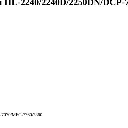
я HL-2240/2240D/2250DN/DCP-7
5/7070/MFC-7360/7860