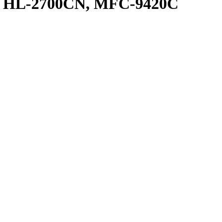
я HL-2700CN, MFC-9420C