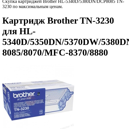
Скупка картриджей Brother HL-5340D/5380DN/DCP8085 TN-
3230 по максимальным ценам.
Картридж Brother TN-3230
для HL-
5340D/5350DN/5370DW/5380D
8085/8070/MFC-8370/8880