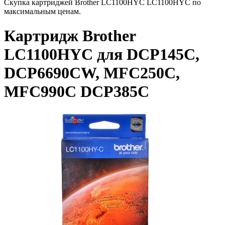
Скупка картриджей Brother LC1100HYC LC1100HYC по
максимальным ценам.
Картридж Brother
LC1100HYC для DCP145C,
DCP6690CW, MFC250C,
MFC990C DCP385C