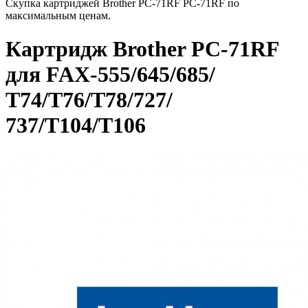
Скупка картриджей Brother PC-71RF PC-71RF по
максимальным ценам.
Картридж Brother PC-71RF
для FAX-555/645/685/
T74/T76/T78/727/
737/T104/T106