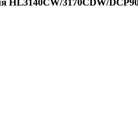
 для HL3140CW/3170СDW/DC