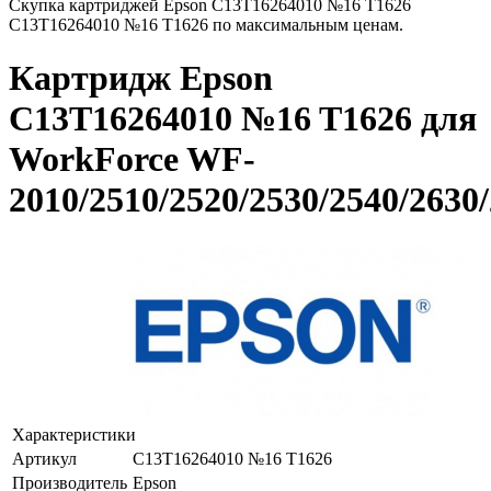
Скупка картриджей Epson C13T16264010 №16 T1626
C13T16264010 №16 T1626 по максимальным ценам.
Картридж Epson
C13T16264010 №16 T1626 для
WorkForce WF-
2010/2510/2520/2530/2540/2630
Характеристики
Артикул
C13T16264010 №16 T1626
Производитель
Epson