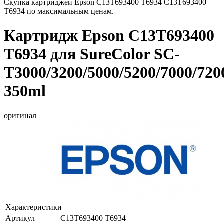
Скупка картриджей Epson C13T693400 T6934 C13T693400
T6934 по максимальным ценам.
Картридж Epson C13T693400
T6934 для SureColor SC-
T3000/3200/5000/5200/7000/720
350ml
оригинал
Характеристики
Артикул
C13T693400 T6934