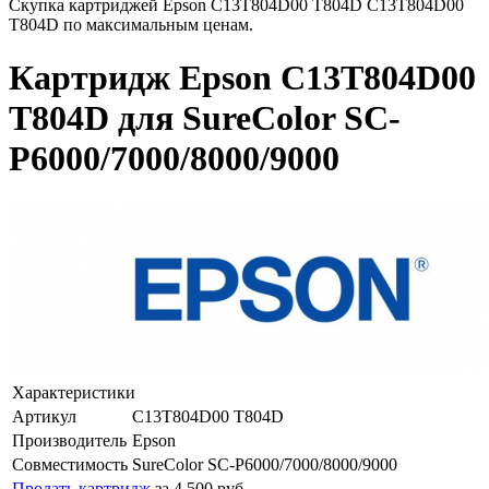
Скупка картриджей Epson C13T804D00 T804D C13T804D00
T804D по максимальным ценам.
Картридж Epson C13T804D00
T804D для SureColor SC-
P6000/7000/8000/9000
Характеристики
Артикул
C13T804D00 T804D
Производитель
Epson
Совместимость
SureColor SC-P6000/7000/8000/9000
Продать картридж
за 4 500 руб