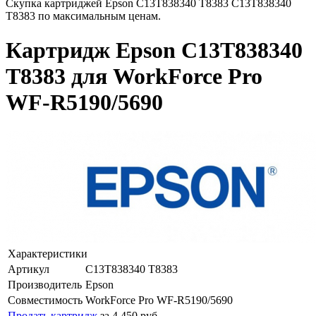
Скупка картриджей Epson C13T838340 T8383 C13T838340
T8383 по максимальным ценам.
Картридж Epson C13T838340
T8383 для WorkForce Pro
WF-R5190/5690
Характеристики
Артикул
C13T838340 T8383
Производитель
Epson
Совместимость
WorkForce Pro WF-R5190/5690
Продать картридж
за 4 450 руб