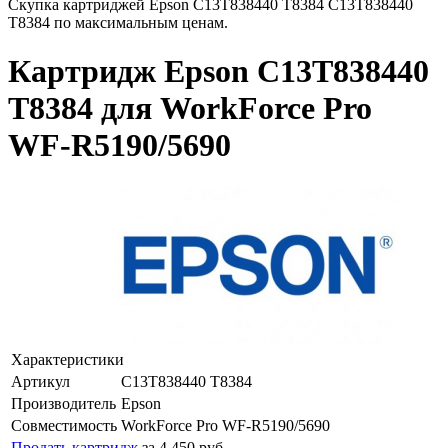
Скупка картриджей Epson C13T838440 T8384 C13T838440
T8384 по максимальным ценам.
Картридж Epson C13T838440
T8384 для WorkForce Pro
WF-R5190/5690
Характеристики
Артикул
C13T838440 T8384
Производитель
Epson
Совместимость
WorkForce Pro WF-R5190/5690
Продать картридж
за 4 450 руб