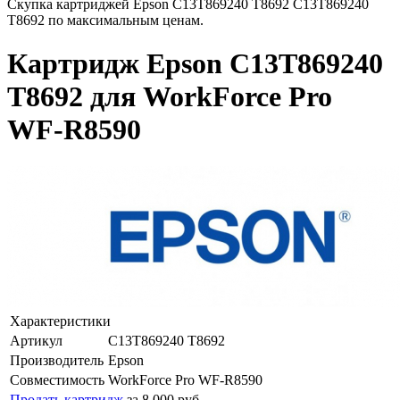
Скупка картриджей Epson C13T869240 T8692 C13T869240
T8692 по максимальным ценам.
Картридж Epson C13T869240
T8692 для WorkForce Pro
WF-R8590
Характеристики
Артикул
C13T869240 T8692
Производитель
Epson
Совместимость
WorkForce Pro WF-R8590
Продать картридж
за 8 000 руб