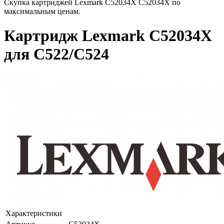
Скупка картриджей Lexmark C52034X C52034X по
максимальным ценам.
Картридж Lexmark C52034X
для C522/C524
Характеристики