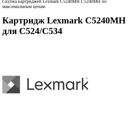
Скупка картриджей Lexmark C5240MH C5240MH по
максимальным ценам.
Картридж Lexmark C5240MH
для C524/C534