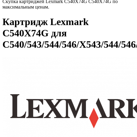
Скупка картриджей Lexmark C540X74G C540X74G по
максимальным ценам.
Картридж Lexmark
C540X74G для
C540/543/544/546/X543/544/546