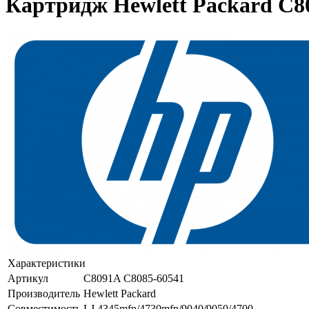
Картридж Hewlett Packard C80
Характеристики
Артикул
C8091A C8085-60541
Производитель
Hewlett Packard
Совместимость
LJ 4345mfp/4730mfp/9040/9050/4700