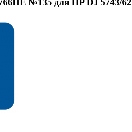
766HE №135 для HP DJ 5743/62