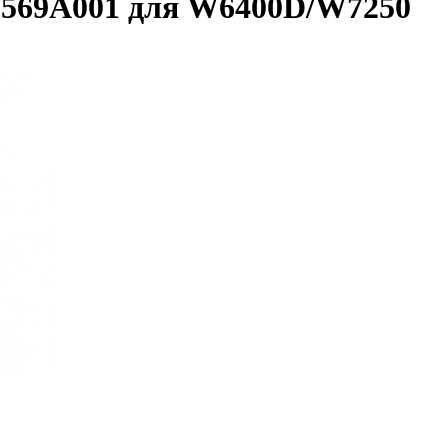
7569A001 для W6400D/W7250