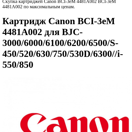
Скупка картриджей Canon BCI-3eM 4481A002 BCI-3eM
4481A002 по максимальным ценам.
Картридж Canon BCI-3eM
4481A002 для BJC-
3000/6000/6100/6200/6500/S-
450/520/630/750/530D/6300//i-
550/850