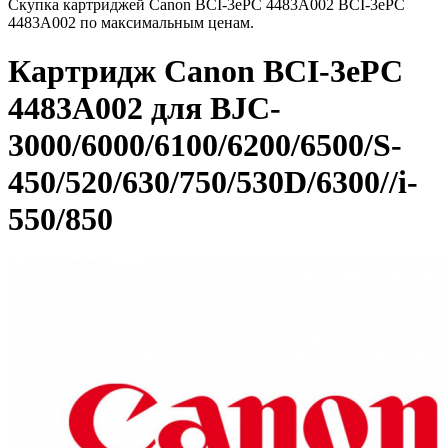
Скупка картриджей Canon BCI-3ePC 4483A002 BCI-3ePC
4483A002 по максимальным ценам.
Картридж Canon BCI-3ePC
4483A002 для BJC-
3000/6000/6100/6200/6500/S-
450/520/630/750/530D/6300//i-
550/850