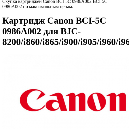
Скупка картриджей Canon BCI-5C 0986A002 BCI-5C
0986A002 по максимальным ценам.
Картридж Canon BCI-5C
0986A002 для BJC-
8200/i860/i865/i900/i905/i960/i