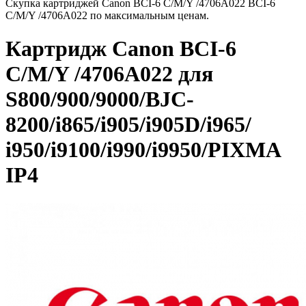
Скупка картриджей Canon BCI-6 C/M/Y /4706A022 BCI-6
C/M/Y /4706A022 по максимальным ценам.
Картридж Canon BCI-6
C/M/Y /4706A022 для
S800/900/9000/BJC-
8200/i865/i905/i905D/i965/
i950/i9100/i990/i9950/PIXMA
IP4