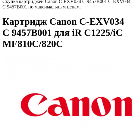
Скупка картриджей Canon C-EXV034 C 9457B001 C-EXV034
C 9457B001 по максимальным ценам.
Картридж Canon C-EXV034
C 9457B001 для iR C1225/iC
MF810C/820C