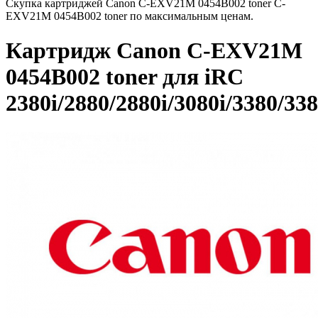
Скупка картриджей Canon C-EXV21M 0454B002 toner C-
EXV21M 0454B002 toner по максимальным ценам.
Картридж Canon C-EXV21M
0454B002 toner для iRC
2380i/2880/2880i/3080i/3380/338