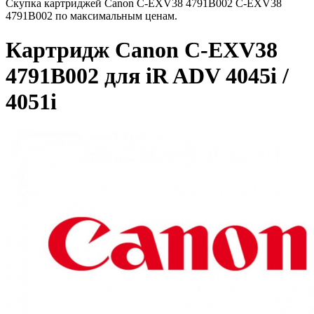
Скупка картриджей Canon C-EXV38 4791B002 C-EXV38
4791B002 по максимальным ценам.
Картридж Canon C-EXV38
4791B002 для iR ADV 4045i /
4051i