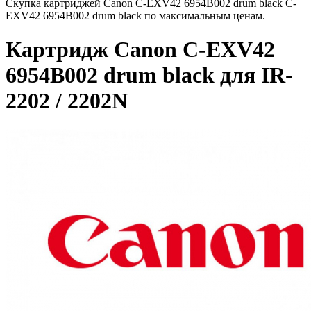
Скупка картриджей Canon C-EXV42 6954B002 drum black C-
EXV42 6954B002 drum black по максимальным ценам.
Картридж Canon C-EXV42
6954B002 drum black для IR-
2202 / 2202N