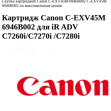
Скупка картриджей Canon C-EXV45M 6946B002 C-EXV45M
6946B002 по максимальным ценам.
Картридж Canon C-EXV45M
6946B002 для iR ADV
C7260i/C7270i /C7280i